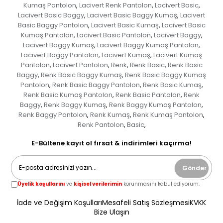
Kumaş Pantolon
Lacivert Renk Pantolon
Lacivert Basic
,
,
,
Lacivert Basic Baggy
Lacivert Basic Baggy Kumaş
Lacivert
,
,
Basic Baggy Pantolon
Lacivert Basic Kumaş
Lacivert Basic
,
,
Kumaş Pantolon
Lacivert Basic Pantolon
Lacivert Baggy
,
,
,
Lacivert Baggy Kumaş
Lacivert Baggy Kumaş Pantolon
,
,
Lacivert Baggy Pantolon
Lacivert Kumaş
Lacivert Kumaş
,
,
Pantolon
Lacivert Pantolon
Renk
Renk Basic
Renk Basic
,
,
,
,
Baggy
Renk Basic Baggy Kumaş
Renk Basic Baggy Kumaş
,
,
Pantolon
Renk Basic Baggy Pantolon
Renk Basic Kumaş
,
,
,
Renk Basic Kumaş Pantolon
Renk Basic Pantolon
Renk
,
,
Baggy
Renk Baggy Kumaş
Renk Baggy Kumaş Pantolon
,
,
,
Renk Baggy Pantolon
Renk Kumaş
Renk Kumaş Pantolon
,
,
,
Renk Pantolon
Basic
,
,
E-Bültene kayıt ol fırsat & indirimleri kaçırma!
Gönder
Üyelik koşullarını
ve
kişisel verilerimin
korunmasını kabul ediyorum.
İade ve Değişim Koşulları
Mesafeli Satış Sözleşmesi
KVKK
Bize Ulaşın