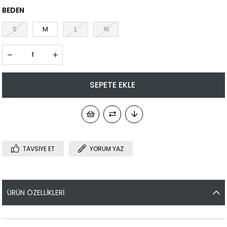
BEDEN
S
M
L
Xl
TAVSIYE ET
YORUM YAZ
ÜRÜN ÖZELLIKLERI