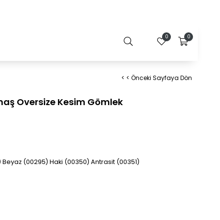
0
0
< < Önceki Sayfaya Dön
maş Oversize Kesim Gömlek
 Beyaz (00295) Haki (00350) Antrasit (00351)