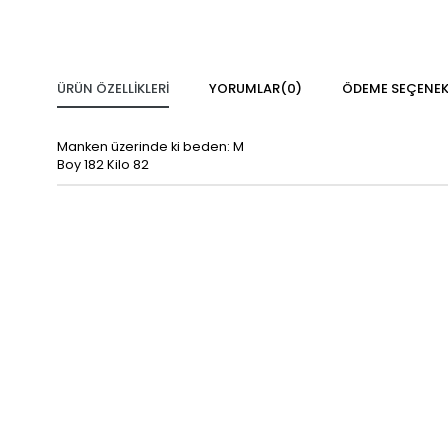
ÜRÜN ÖZELLIKLERI
YORUMLAR
(0)
ÖDEME SEÇENEK
Manken üzerinde ki beden: M
Boy 182 Kilo 82