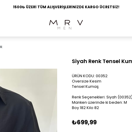
1500₺ ÜZERİ TÜM ALIŞVERİŞLERİNİZDE KARGO ÜCRETSİZ!
ek
Siyah Renk Tensel Ku
ÜRÜN KODU: 00352
Oversize Kesim
Tensel Kumaş
Renk Seçenekleri: Siyah (00352)
Manken üzerinde ki beden: M
Boy 182 Kilo 82
₺699,99