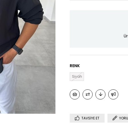
Ür
RENK
Siyah
TAVSIYE ET
YORU