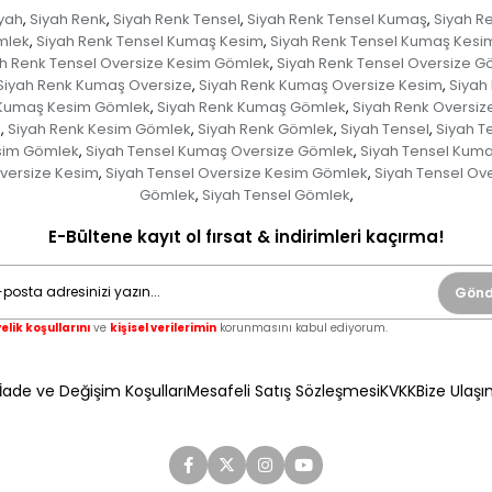
yah
Siyah Renk
Siyah Renk Tensel
Siyah Renk Tensel Kumaş
Siyah R
,
,
,
,
mlek
Siyah Renk Tensel Kumaş Kesim
Siyah Renk Tensel Kumaş Kes
,
,
h Renk Tensel Oversize Kesim Gömlek
Siyah Renk Tensel Oversize G
,
Siyah Renk Kumaş Oversize
Siyah Renk Kumaş Oversize Kesim
Siyah
,
,
 Kumaş Kesim Gömlek
Siyah Renk Kumaş Gömlek
Siyah Renk Oversiz
,
,
m
Siyah Renk Kesim Gömlek
Siyah Renk Gömlek
Siyah Tensel
Siyah T
,
,
,
,
sim Gömlek
Siyah Tensel Kumaş Oversize Gömlek
Siyah Tensel Kum
,
,
Oversize Kesim
Siyah Tensel Oversize Kesim Gömlek
Siyah Tensel Ov
,
,
Gömlek
Siyah Tensel Gömlek
,
,
E-Bültene kayıt ol fırsat & indirimleri kaçırma!
Gönd
elik koşullarını
ve
kişisel verilerimin
korunmasını kabul ediyorum.
İade ve Değişim Koşulları
Mesafeli Satış Sözleşmesi
KVKK
Bize Ulaşı